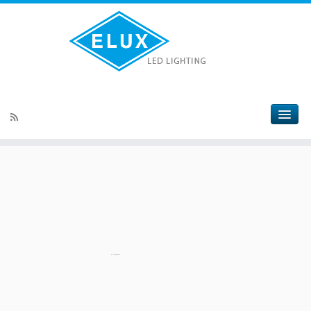
by
Fmeaddons