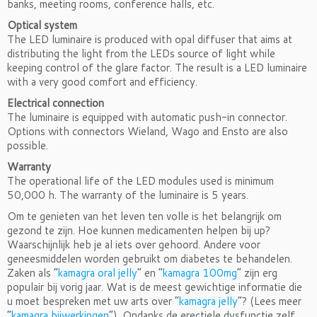
banks, meeting rooms, conference halls, etc.
Optical system
The LED luminaire is produced with opal diffuser that aims at
distributing the light from the LEDs source of light while
keeping control of the glare factor. The result is a LED luminaire
with a very good comfort and efficiency.
Electrical connection
The luminaire is equipped with automatic push-in connector.
Options with connectors Wieland, Wago and Ensto are also
possible.
Warranty
The operational life of the LED modules used is minimum
50,000 h. The warranty of the luminaire is 5 years.
Om te genieten van het leven ten volle is het belangrijk om
gezond te zijn. Hoe kunnen medicamenten helpen bij up?
Waarschijnlijk heb je al iets over gehoord. Andere voor
geneesmiddelen worden gebruikt om diabetes te behandelen.
Zaken als “
kamagra oral jelly
” en “
kamagra 100mg
” zijn erg
populair bij vorig jaar. Wat is de meest gewichtige informatie die
u moet bespreken met uw arts over “
kamagra jelly
“? (Lees meer
“
kamagra bijwerkingen
“). Ondanks de erectiele dysfunctie zelf